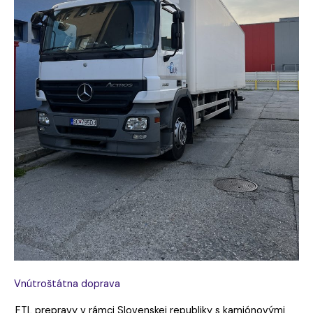
Vnútroštátna doprava
FTL prepravy v rámci Slovenskej republiky s kamiónovými